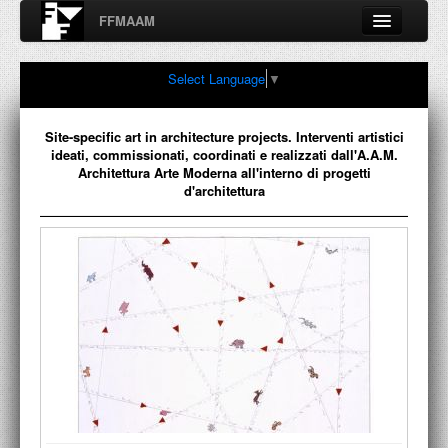
FFMAAM
Fondo Francesco Moschini
Select Language
▼
A.A.M. Architettura Arte Moderna
Percorsi, nodi, sconfinamenti e contaminazioni tra Arte,
Architettura, Design, Fotografia..
Site-specific art in architecture projects. Interventi artistici
ideati, commissionati, coordinati e realizzati dall'A.A.M.
Architettura Arte Moderna all'interno di progetti
d'architettura
FFMAAM
FRANCESCO MOSCHINI
PUBBLICAZIONI
CONFERENZE
VIDEO
COLLEZIONE