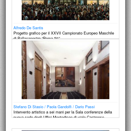
Alfredo De Santis
Progetto grafico per il XXVII Campionato Europeo Maschile
di Pallacanestro “Roma '91”
1991
Stefano Di Stasio / Paola Gandolfi / Dario Passi
Intervento artistico a sei mani per la Sala conferenze della
nuova sede degli Uffici Montedison di viale Castrense,
Roma…
1991