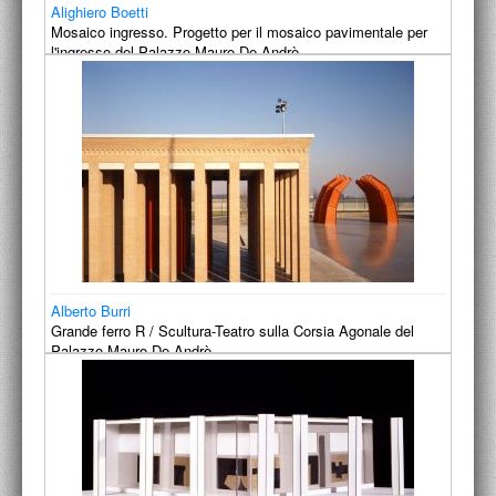
Alighiero Boetti
ACCADEMIA NAZIONALE DI SAN LUCA
Mosaico ingresso. Progetto per il mosaico pavimentale per
l'ingresso del Palazzo Mauro De Andrè.
I.E.D. / ROMA
1990-1992
POLITECNICO DI BARI
BIBLIOTECA FRANCESCO MOSCHINI
A.A.M. ARCHITETTURA ARTE MODERNA
RECENSIONI GENERALI
MOSTRE
Alberto Burri
ARTISTI
Grande ferro R / Scultura-Teatro sulla Corsia Agonale del
Palazzo Mauro De Andrè.
DUETTI / DUELLI
1990-1991
LABORATORI DI PROGETTAZIONE
PROGETTI D'OPERA