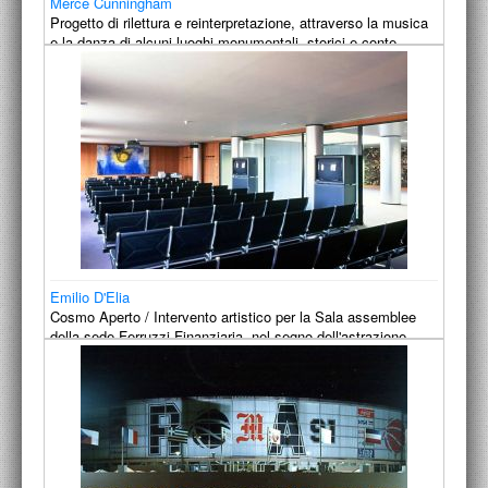
Merce Cunningham
Progetto di rilettura e reinterpretazione, attraverso la musica
e la danza di alcuni luoghi monumentali, storici e conte…
1992
Emilio D'Elia
Cosmo Aperto / Intervento artistico per la Sala assemblee
della sede Ferruzzi Finanziaria, nel segno dell'astrazione
sul…
1991