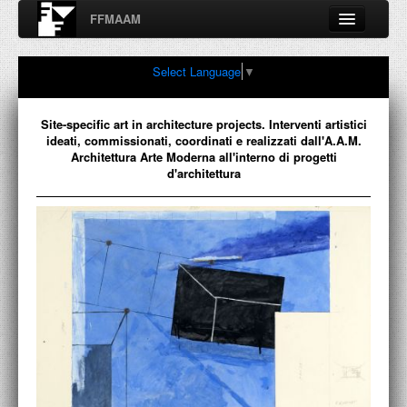
FFMAAM
Fondo Francesco Moschini
Select Language
▼
A.A.M. Architettura Arte Moderna
Percorsi, nodi, sconfinamenti e contaminazioni tra Arte,
Architettura, Design, Fotografia..
Site-specific art in architecture projects. Interventi artistici
ideati, commissionati, coordinati e realizzati dall'A.A.M.
Architettura Arte Moderna all'interno di progetti
d'architettura
FFMAAM
FRANCESCO MOSCHINI
PUBBLICAZIONI
CONFERENZE
VIDEO
COLLEZIONE