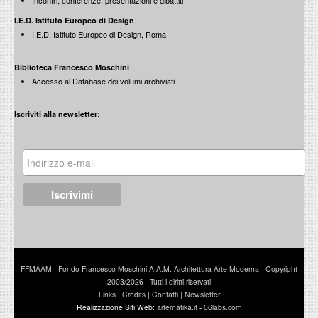
Incontri, conferenze, presentazioni e dibattiti
I.E.D. Istituto Europeo di Design
I.E.D. Istituto Europeo di Design, Roma
Biblioteca Francesco Moschini
Accesso al Database dei volumi archiviati
Iscriviti alla newsletter:
FFMAAM | Fondo Francesco Moschini A.A.M. Architettura Arte Moderna - Copyright
2003/2026 - Tutti i diritti riservati
Links
|
Credits
|
Contatti
|
Newsletter
Realizzazione Siti Web:
artematika.it
-
06labs.com