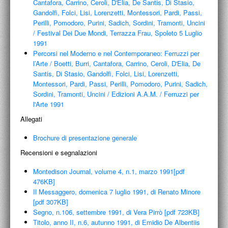
Cantafora, Carrino, Ceroli, D'Elia, De Santis, Di Stasio,
PROGETTI CULTURALI
Gandolfi, Folci, Lisi, Lorenzetti, Montessori, Pardi, Passi,
Perilli, Pomodoro, Purini, Sadich, Sordini, Tramonti, Uncini
PROGETTO T.E.S.I.
/
Festival Dei Due Mondi, Terrazza Frau, Spoleto 5 Luglio
1991
Percorsi nel Moderno e nel Contemporaneo: Ferruzzi per
l’Arte
/
Boetti, Burri, Cantafora, Carrino, Ceroli, D'Elia, De
Santis, Di Stasio, Gandolfi, Folci, Lisi, Lorenzetti,
Montessori, Pardi, Passi, Perilli, Pomodoro, Purini, Sadich,
Sordini, Tramonti, Uncini
/
Edizioni A.A.M. / Ferruzzi per
l'Arte 1991
Allegati
Brochure di presentazione generale
Recensioni e segnalazioni
Montedison Journal, volume 4, n.1, marzo 1991[pdf
476KB]
Il Messaggero, domenica 7 luglio 1991, di Renato Minore
[pdf 307KB]
Segno, n.106, settembre 1991, di Vera Pirrò [pdf 723KB]
Titolo, anno II, n.6, autunno 1991, di Emidio De Albentiis