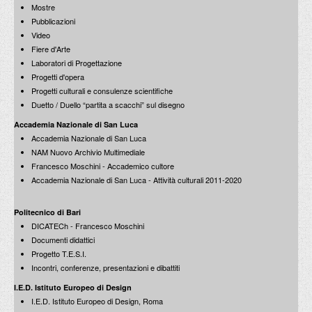
Mostre
Pubblicazioni
Arazzi
Video
Accardi, Ceccobelli, Nigro, Perilli, Rossano, Salvatori, Scialoja, Turcato,
Vespignani
Fiere d'Arte
Edizioni La Nuova Pesa / 1989
Laboratori di Progettazione
Progetti d'opera
Progetti culturali e consulenze scientifiche
Duetto / Duello “partita a scacchi” sul disegno
Accademia Nazionale di San Luca
Accademia Nazionale di San Luca
NAM Nuovo Archivio Multimediale
Ravenna - Largo Firenze e la Zona Dantesca
Francesco Moschini - Accademico cultore
60 anni di progetti
Accademia Nazionale di San Luca - Attività culturali 2011-2020
Edizioni Essegi / 1988
Politecnico di Bari
DICATECh - Francesco Moschini
Documenti didattici
Progetto T.E.S.I.
Incontri, conferenze, presentazioni e dibattiti
Grosstadtarchitektur
I.E.D. Istituto Europeo di Design
Sei progetti per Berlin-Moabit
I.E.D. Istituto Europeo di Design, Roma
Edizioni CLEAR / 1988