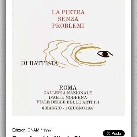
ACCADEMIA NAZIONALE DI SAN LUCA
I.E.D. / ROMA
POLITECNICO DI BARI
BIBLIOTECA FRANCESCO MOSCHINI
A.A.M. ARCHITETTURA ARTE MODERNA
RECENSIONI GENERALI
MOSTRE
ARTISTI
DUETTI / DUELLI
LABORATORI DI PROGETTAZIONE
PROGETTI D'OPERA
Edizioni GNAM
/
1997