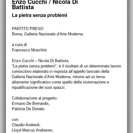
Enzo Cucchi / Nicola Di
PROGETTI CULTURALI
Battista
PROGETTO T.E.S.I.
La pietra senza problemi
PARTITO PRESO
Roma, Galleria Nazionale d’Arte Moderna
a cura di
Francesco Moschini
Enzo Cucchi – Nicola Di Battista
“La pietra senza problemi”, è il risultato di un determinato lavoro
conoscitivo elaborato in risposta all’appello lanciato della
Galleria Nazionale d’Arte Moderna, intorno ad un tema
altamente significativo come quello della sistemazione e
riqualificazione dei suoi spazzi.
Collaborazione al progetto:
Ermano De Bernardis,
Patrizia De Donato.
con:
Claudio Andreoli,
Lloyd Marcus Andresen,