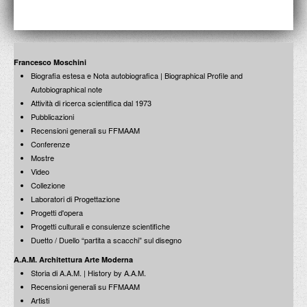
Francesco Moschini
Biografia estesa e Nota autobiografica | Biographical Profile and
Teodosio Magnoni
Autobiographical note
Monografia 1962-1989
Attività di ricerca scientifica dal 1973
Edizioni Essegi / 1989
Pubblicazioni
Recensioni generali su FFMAAM
Conferenze
Mostre
Video
Collezione
Laboratori di Progettazione
Palazzo Marino e la città di Milano
Progetti d'opera
Francesco Moschini: consulenza storica per schede didattico-scientifiche
Progetti culturali e consulenze scientifiche
Edizioni A.A.M. / 1989
Duetto / Duello “partita a scacchi” sul disegno
A.A.M. Architettura Arte Moderna
Storia di A.A.M. | History by A.A.M.
Recensioni generali su FFMAAM
Artisti