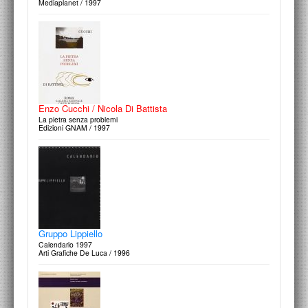
Mediaplanet / 1997
Saverio Dioguardi
Architetture disegnate
Alessandro Mendini
Mario Adda Editore / 2011
Una collezione particolare
Edizioni A.A.M. / Università La Sapienza / 2004
Enzo Cucchi / Nicola Di Battista
La pietra senza problemi
Edizioni GNAM / 1997
Claudio Scaringella
Il casualitico
Edizioni Voland / A.A.M. / 2003
Gruppo Lippiello
Calendario 1997
Arti Grafiche De Luca / 1996