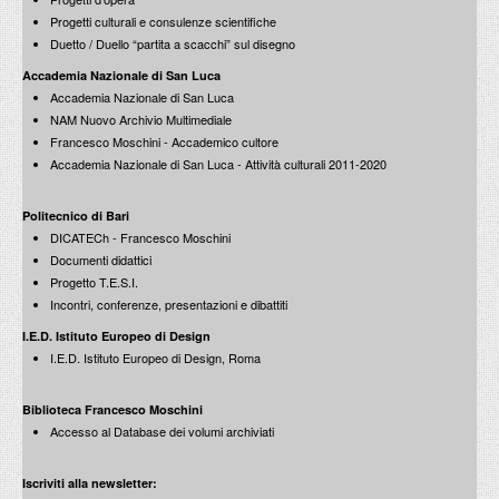
History within the project / La storia nel progetto
Edizioni Cornell University / La Sapienza / 1987
Progetti culturali e consulenze scientifiche
Duetto / Duello “partita a scacchi” sul disegno
Tridente Sette
Luci, colori, culture del Mediterraneo
Accademia Nazionale di San Luca
Società Poligrafica Editrice / 1992
Carlo Aymonino
Accademia Nazionale di San Luca
Progettare Roma capitale
NAM Nuovo Archivio Multimediale
Edizioni Laterza / 1990
Francesco Moschini - Accademico cultore
Accademia Nazionale di San Luca - Attività culturali 2011-2020
Achille Perilli
Opere dal 1947 ad oggi
Politecnico di Bari
Edizioni Mondadori / De Luca / 1988
DICATECh - Francesco Moschini
Prampolini
Documenti didattici
dal futurismo all’informale
Progetto T.E.S.I.
Edizioni Carte Segrete / 1992
Eupolis
Incontri, conferenze, presentazioni e dibattiti
La riqualificazione delle città in Europa - Volume I: Periferie oggi
Edizioni Laterza / 1990
I.E.D. Istituto Europeo di Design
I.E.D. Istituto Europeo di Design, Roma
Biblioteca Francesco Moschini
Accesso al Database dei volumi archiviati
Costantino Dardi
Testimonianze e riflessioni
Iscriviti alla newsletter:
Edizioni Electa / 1992