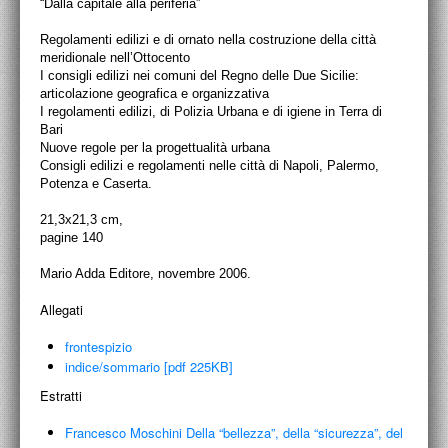
PROGETTI CULTURALI
“Dalla capitale alla periferia”
Regolamenti edilizi e di ornato nella costruzione della città
PROGETTO T.E.S.I.
meridionale nell’Ottocento
I consigli edilizi nei comuni del Regno delle Due Sicilie:
articolazione geografica e organizzativa
I regolamenti edilizi, di Polizia Urbana e di igiene in Terra di
Bari
Nuove regole per la progettualità urbana
Consigli edilizi e regolamenti nelle città di Napoli, Palermo,
Potenza e Caserta.
21,3x21,3 cm,
pagine 140
Mario Adda Editore, novembre 2006.
Allegati
frontespizio
indice/sommario [pdf 225KB]
Estratti
Francesco Moschini Della “bellezza”, della “sicurezza”, del