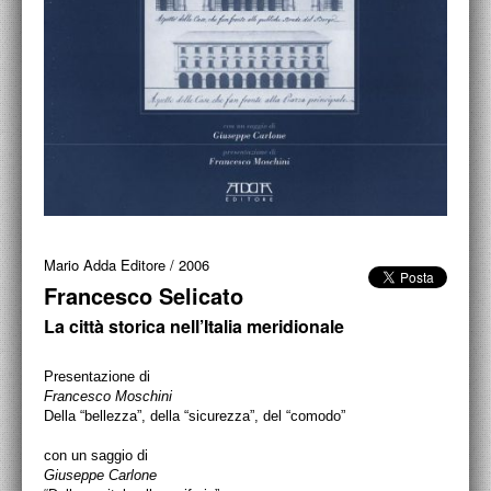
ACCADEMIA NAZIONALE DI SAN LUCA
I.E.D. / ROMA
POLITECNICO DI BARI
BIBLIOTECA FRANCESCO MOSCHINI
A.A.M. ARCHITETTURA ARTE MODERNA
RECENSIONI GENERALI
Mario Adda Editore
/
2006
MOSTRE
Francesco Selicato
ARTISTI
La città storica nell’Italia meridionale
DUETTI / DUELLI
Presentazione di
Francesco Moschini
LABORATORI DI PROGETTAZIONE
Della “bellezza”, della
“sicurezza”, del “comodo”
PROGETTI D'OPERA
con un saggio di
Giuseppe Carlone