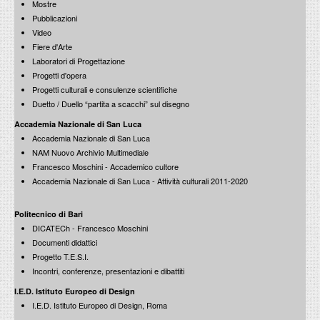
Franz Prati
Mostre
Architetture
Roma
Eclettiche astrazioni del moderno
Idea Books / 1991
Pubblicazioni
I Rioni storici nelle immagini di sette fotografi
Edizioni Libria / 1996
Peliti Associati / 1990
Video
Fiere d'Arte
Laboratori di Progettazione
Giangiacomo D’Ardia e Ariella Zattera
Progetti d'opera
History within the project / La storia nel progetto
Edizioni Cornell University / La Sapienza / 1987
Progetti culturali e consulenze scientifiche
Duetto / Duello “partita a scacchi” sul disegno
Tridente Sette
Luci, colori, culture del Mediterraneo
Accademia Nazionale di San Luca
Società Poligrafica Editrice / 1992
Carlo Aymonino
Accademia Nazionale di San Luca
Progettare Roma capitale
NAM Nuovo Archivio Multimediale
Edizioni Laterza / 1990
Francesco Moschini - Accademico cultore
Accademia Nazionale di San Luca - Attività culturali 2011-2020
Achille Perilli
Opere dal 1947 ad oggi
Politecnico di Bari
Edizioni Mondadori / De Luca / 1988
DICATECh - Francesco Moschini
Prampolini
Documenti didattici
dal futurismo all’informale
Progetto T.E.S.I.
Edizioni Carte Segrete / 1992
Eupolis
Incontri, conferenze, presentazioni e dibattiti
La riqualificazione delle città in Europa - Volume I: Periferie oggi
Edizioni Laterza / 1990
I.E.D. Istituto Europeo di Design
I.E.D. Istituto Europeo di Design, Roma