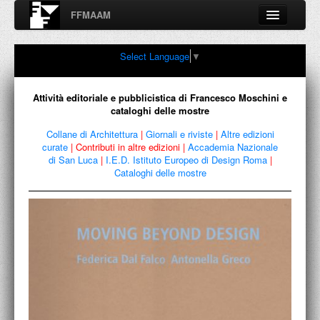
FFMAAM
Fondo Francesco Moschini
Select Language
▼
A.A.M. Architettura Arte Moderna
Percorsi, nodi, sconfinamenti e contaminazioni tra Arte,
Architettura, Design, Fotografia..
Attività editoriale e pubblicistica di Francesco Moschini e
cataloghi delle mostre
Collane di Architettura
|
Giornali e riviste
|
Altre edizioni
curate
|
Contributi in altre edizioni
|
Accademia Nazionale
FFMAAM
di San Luca
|
I.E.D. Istituto Europeo di Design Roma
|
Cataloghi delle mostre
FRANCESCO MOSCHINI
PUBBLICAZIONI
CONFERENZE
VIDEO
COLLEZIONE