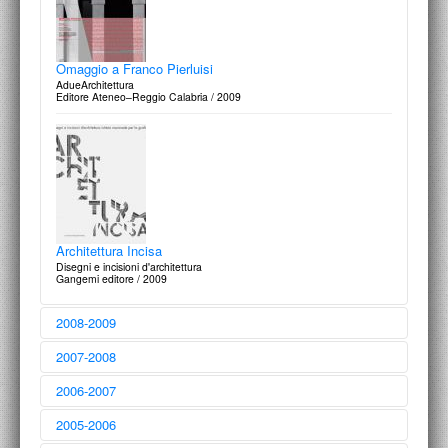
Omaggio a Franco Pierluisi
AdueArchitettura
Editore Ateneo–Reggio Calabria / 2009
Ana Mendieta
Traces
Hayward Publishing / 2013
Architettura Incisa
Disegni e incisioni d'architettura
Gangemi editore / 2009
Archivi e mostre
2008-2009
Atti del Primo Convegno Internazionale
Edizioni La Biennale di Venezia / 2013
2007-2008
2006-2007
2005-2006