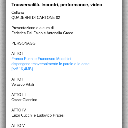
PROGETTI CULTURALI
Trasversalità. Incontri, performance, video
Collana
PROGETTO T.E.S.I.
QUADERNI DI CARTONE 02
Presentazione e a cura di
Federica Dal Falco e Antonella Greco
PERSONAGGI
ATTO I
Franco Purini e Francesco Moschini
dispongono trasversalmente le parole e le cose
[pdf 16,4MB]
ATTO II
Velasco Vitali
ATTO III
Oscar Giannino
ATTO IV
Enzo Cucchi e Ludovico Pratesi
ATTO V