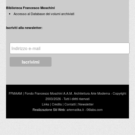
Biblioteca Francesco Moschini
Accesso al Database dei volumi archiviati
Costantino Dardi
Testimonianze e riflessioni
Iscriviti alla newsletter:
Edizioni Electa / 1992
Ottovolante
per una collezione d’arte contemporanea
Pierluigi Lubrina Editore / 1992
FFMAAM | Fondo Francesco Moschini A.A.M. Architettura Arte Moderna - Copyright
2003/2026 - Tutti i diritti riservati
Links
|
Credits
|
Contatti
|
Newsletter
Realizzazione Siti Web:
artematika.it
-
06labs.com
Frammenti, Interfacce, Intervalli
Paradigmi della frammentazione nell'arte svizzera