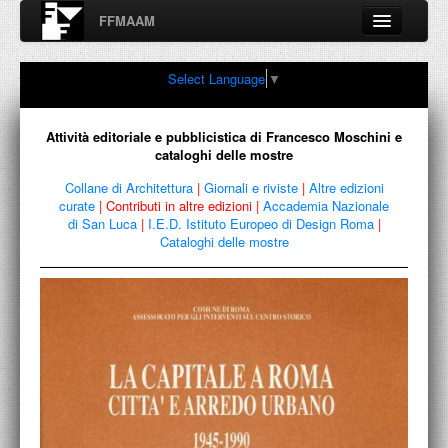
FFMAAM
Fondo Francesco Moschini
Select Language
▼
A.A.M. Architettura Arte Moderna
Percorsi, nodi, sconfinamenti e contaminazioni tra Arte,
Architettura, Design, Fotografia..
Attività editoriale e pubblicistica di Francesco Moschini e
cataloghi delle mostre
Collane di Architettura
|
Giornali e riviste
|
Altre edizioni
curate
|
Contributi in altre edizioni
|
Accademia Nazionale
FFMAAM
di San Luca
|
I.E.D. Istituto Europeo di Design Roma
|
Cataloghi delle mostre
FRANCESCO MOSCHINI
PUBBLICAZIONI
CONFERENZE
VIDEO
COLLEZIONE