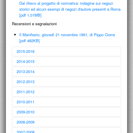
Dal rilievo al progetto di normativa: indagine sui negozi
storici ed alcuni esempi di negozi d'autore presenti a Roma
[pdf 1,01MB]
Recensioni e segnalazioni
Il Manifesto, giovedì 21 novembre 1991, di Pippo Ciorra
[pdf 482KB]
2015-2016
2014-2015
2013-2014
2012-2013
2011-2012
Comunità Italia
Architettura / Città / Paesaggio 1945-2000
2010-2011
Silvana Editoriale | La Triennale / 2015
Gabriele Basilico
Milano
2009-2010
Contrasto / 2015
La festa delle arti
Scritti in onore di Marcello Fagiolo per cinquant'anni di studi
2008-2009
Gangemi Editore / 2014
Luciana Rattazzi
Opere
2007-2008