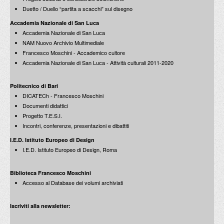
Duetto / Duello “partita a scacchi” sul disegno
Accademia Nazionale di San Luca
Carlo Aymonino
Accademia Nazionale di San Luca
Progettare Roma capitale
NAM Nuovo Archivio Multimediale
Edizioni Laterza / 1990
Francesco Moschini - Accademico cultore
Accademia Nazionale di San Luca - Attività culturali 2011-2020
Achille Perilli
Opere dal 1947 ad oggi
Politecnico di Bari
Edizioni Mondadori / De Luca / 1988
DICATECh - Francesco Moschini
Documenti didattici
Progetto T.E.S.I.
Eupolis
Incontri, conferenze, presentazioni e dibattiti
La riqualificazione delle città in Europa - Volume I: Periferie oggi
Edizioni Laterza / 1990
I.E.D. Istituto Europeo di Design
I.E.D. Istituto Europeo di Design, Roma
Biblioteca Francesco Moschini
Accesso al Database dei volumi archiviati
Iscriviti alla newsletter: