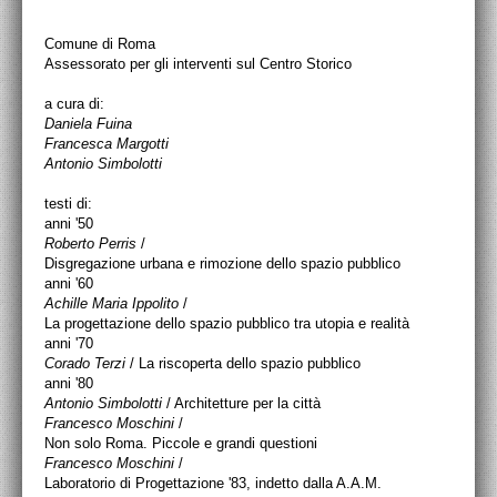
PROGETTI CULTURALI
Comune di Roma
PROGETTO T.E.S.I.
Assessorato per gli interventi sul Centro Storico
a cura di:
Daniela Fuina
Francesca Margotti
Antonio Simbolotti
testi di:
anni '50
Roberto Perris
/
Disgregazione urbana e rimozione dello spazio pubblico
anni '60
Achille Maria Ippolito
/
La progettazione dello spazio pubblico tra utopia e realità
anni '70
Corado Terzi
/ La riscoperta dello spazio pubblico
anni '80
Antonio Simbolotti
/ Architetture per la città
Francesco Moschini
/
Non solo Roma. Piccole e grandi questioni
Francesco Moschini
/
Laboratorio di Progettazione '83, indetto dalla A.A.M.