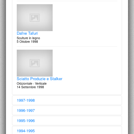
Carlo Lococo
Una casa con gli artisti: Roberto Almagno, Maria Dompè, Eliseo
Mattiacci
13 Settembre 1999
Dafne Tafuri
Sculture in legno
5 Ottobre 1998
Sciatto Produzie e Stalker
Orizzontale - Verticale
14 Settembre 1998
1997-1998
1996-1997
1995-1996
1994-1995