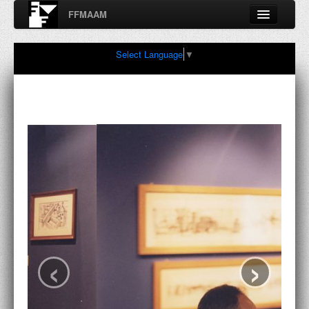
FFMAAM
Fondo Francesco Moschini
Select Language
▼
A.A.M. Architettura Arte Moderna
Percorsi, nodi, sconfinamenti e contaminazioni tra Arte,
Architettura, Design, Fotografia..
FFMAAM
FRANCESCO MOSCHINI
PUBBLICAZIONI
CONFERENZE
‹
›
VIDEO
COLLEZIONE