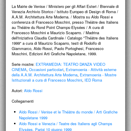
PROGETTI CULTURALI
La Mairie de Venise / Ministero per gli Affari Esteri / Biennale di
Venezia Archivio Storico / Istituto Europeo di Design di Roma /
PROGETTO T.E.S.I.
A.A.M. Architettura Arte Moderna. / Mostra su Aldo Rossi e
conferenza di Francesco Moschini, presso Théàtre des Italiens
au Théàtre du Rond Point Champs-Elysées / A cura di
Francesco Moschini e Maurizio Scaparro. / Madrina
dell'iniziativa Claudia Cardinale / Catalogo "Théàtre des Italiens
1999" a cura di Maurizio Scaparro, testi di Rodolfo di
Giammarco, Aldo Rossi, Paolo Portoghesi, Francesco
Moschini, Edizioni Arti Grafiche Napoletane, 1999.
Serie mostre:
EXTRAMEDIA: TEATRO DANZA VIDEO
CINEMA
,
Occasioni particolari
,
Extramoenia - Attività esterne
della A.A.M. Architettura Arte Moderna
,
Extramoenia - Mostre
Istituzionali a cura di Francesco Moschini
,
IED Roma
Autori:
Aldo Rossi
Collegamenti
Aldo Rossi
/
Venise et le Théàtre du monde
/
Arti Grafiche
Napoletane 1999
Aldo Rossi e Venezia
/
Teatre des Italiens agli Champs
Elysées, Parigi 10 giugno 1999